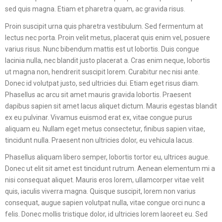
sed quis magna. Etiam et pharetra quam, ac gravida risus.
Proin suscipit urna quis pharetra vestibulum. Sed fermentum at
lectus nec porta. Proin velit metus, placerat quis enim vel, posuere
varius risus. Nunc bibendum mattis est ut lobortis. Duis congue
lacinia nulla, nec blandit justo placerat a. Cras enim neque, lobortis
ut magna non, hendrerit suscipit lorem. Curabitur nec nisi ante.
Donec id volutpat justo, sed ultricies dui. Etiam eget risus diam.
Phasellus ac arcu sit amet mauris gravida lobortis. Praesent
dapibus sapien sit amet lacus aliquet dictum. Mauris egestas blandit
ex eu pulvinar. Vivamus euismod erat ex, vitae congue purus
aliquam eu. Nullam eget metus consectetur, finibus sapien vitae,
tincidunt nulla. Praesent non ultricies dolor, eu vehicula lacus.
Phasellus aliquam libero semper, lobortis tortor eu, ultrices augue.
Donec ut elit sit amet est tincidunt rutrum. Aenean elementum mi a
nisi consequat aliquet. Mauris eros lorem, ullamcorper vitae velit
quis, iaculis viverra magna. Quisque suscipit, lorem non varius
consequat, augue sapien volutpat nulla, vitae congue orci nunc a
felis. Donec mollis tristique dolor, id ultricies lorem laoreet eu. Sed