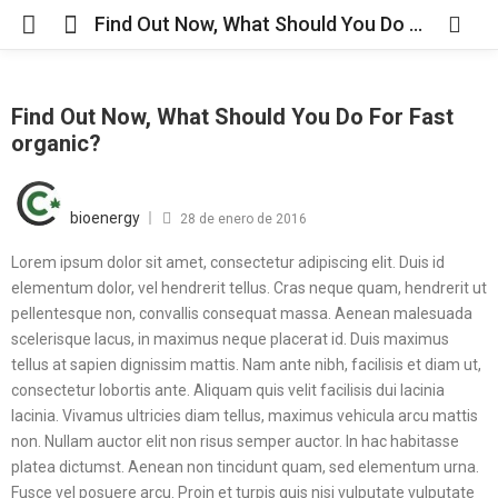
Find Out Now, What Should You Do For Fast organic?
Find Out Now, What Should You Do For Fast
organic?
bioenergy
28 de enero de 2016
Lorem ipsum dolor sit amet, consectetur adipiscing elit. Duis id
elementum dolor, vel hendrerit tellus. Cras neque quam, hendrerit ut
pellentesque non, convallis consequat massa. Aenean malesuada
scelerisque lacus, in maximus neque placerat id. Duis maximus
tellus at sapien dignissim mattis. Nam ante nibh, facilisis et diam ut,
consectetur lobortis ante. Aliquam quis velit facilisis dui lacinia
lacinia. Vivamus ultricies diam tellus, maximus vehicula arcu mattis
non. Nullam auctor elit non risus semper auctor. In hac habitasse
platea dictumst. Aenean non tincidunt quam, sed elementum urna.
Fusce vel posuere arcu. Proin et turpis quis nisi vulputate vulputate