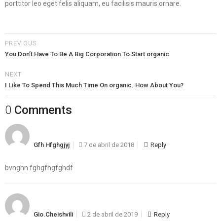
porttitor leo eget felis aliquam, eu facilisis mauris ornare.
PREVIOUS
You Don’t Have To Be A Big Corporation To Start organic
NEXT
I Like To Spend This Much Time On organic. How About You?
0 Comments
Gfh Hfghgjyj
7 de abril de 2018
Reply
bvnghn fghgfhgfghdf
Gio.cheishvili
2 de abril de 2019
Reply