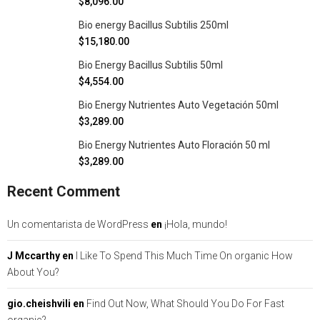
$
8,096.00
Bio energy Bacillus Subtilis 250ml
$
15,180.00
Bio Energy Bacillus Subtilis 50ml
$
4,554.00
Bio Energy Nutrientes Auto Vegetación 50ml
$
3,289.00
Bio Energy Nutrientes Auto Floración 50 ml
$
3,289.00
Recent Comment
Un comentarista de WordPress
en
¡Hola, mundo!
J Mccarthy
en
I Like To Spend This Much Time On organic How
About You?
gio.cheishvili
en
Find Out Now, What Should You Do For Fast